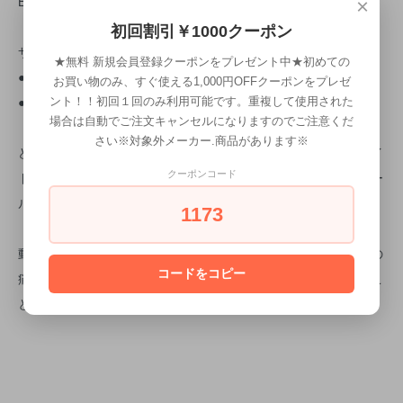
B-DRY COSMOS
×
初回割引￥1000クーポン
サイズ
★無料 新規会員登録クーポンをプレゼント中★初めての
●(163) 5.6インチ、
お買い物のみ、すぐ使える1,000円OFFクーポンをプレゼ
●(164) 6.1インチ
ント！！初回１回のみ利用可能です。重複して使用された
場合は自動でご注文キャンセルになりますのでご注意くだ
さい※対象外メーカー.商品があります※
どんな握り方にも対応するアナトミックグリップにより、スライ
ド、ストローク、エフェクト、チョップなど様々なカットにオー
クーポンコード
ルマイティな仕様が可能です。
1173
動刃に髪を傷めない刃付けを施すことで、ドライカット時の髪の
コードをコピー
痛みを軽減し、鋏を閉じるだけでスライドカットの質感を出すこ
とが出来ます。