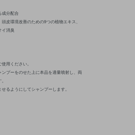
る成分配合
、頭皮環境改善のための9つの植物エキス、
オイ消臭
ご使用ください。
ャンプーをのせた上に本品を適量噴射し、両
す。
ませるようにしてシャンプーします。