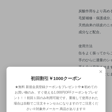
炭酸作用をより高め
毛髪補修・保護成分
天然由来の頭皮のニ
成分など配合。
使用方法
缶をよく振ってから
手のひらに適量のシ
手を合せ発泡させま
×
泡を頭皮・髪になじ
初回割引￥1000クーポン
★無料 新規会員登録クーポンをプレゼント中★初めての
お買い物のみ、すぐ使える1,000円OFFクーポンをプレゼ
ント！！初回１回のみ利用可能です。重複して使用された
場合は自動でご注文キャンセルになりますのでご注意くだ
さい※対象外メーカー.商品があります※