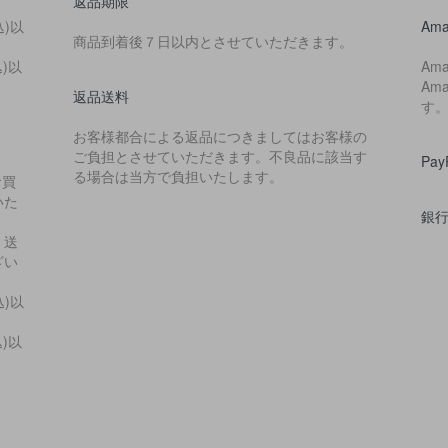
返品期限
込)以
Ama
商品到着後７日以内とさせていただきます。
込)以
Am
Am
返品送料
す
お客様都合による返品につきましてはお客様の
ご負担とさせていただきます。不良品に該当す
Pa
る場合は当方で負担いたします。
お買
いた
銀
・送
ざい
込)以
込)以