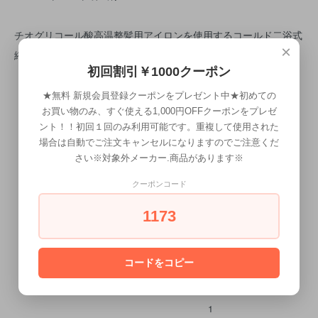
チオグリコール酸高温整髪用アイロンを使用するコールド二浴式
×
縮毛矯正剤用 第2剤 (過酸化水素水)
初回割引￥1000クーポン
★無料 新規会員登録クーポンをプレゼント中★初めての
お買い物のみ、すぐ使える1,000円OFFクーポンをプレゼ
ント！！初回１回のみ利用可能です。重複して使用された
場合は自動でご注文キャンセルになりますのでご注意くだ
さい※対象外メーカー.商品があります※
クーポンコード
CALENDAR
1173
カレンダー
2026年8月
コードをコピー
日
月
火
水
木
金
土
1