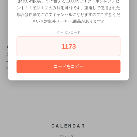
お買い物のみ、すぐ使える1,000円OFFクーポンをプレゼ
ント！！初回１回のみ利用可能です。重複して使用された
場合は自動でご注文キャンセルになりますのでご注意くだ
さい※対象外メーカー.商品があります※
クーポンコード
1173
サンコール フェル
中野製薬 クイック
サンコール フェル
エ デオバッファ
プレックス 500ml
エ インナーケラス
ー 700ml
11,000円(税込)
ト各サイズ
コードをコピー
3,080円(税込)
1,760円(税込)
CALENDAR
カレンダー