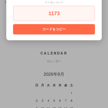
SOLD OUT
BOOK
クーポンコード
6,050円(税込)
1173
コードをコピー
CALENDAR
カレンダー
2026年8月
日
月
火
水
木
金
土
1
2
3
4
5
6
7
8