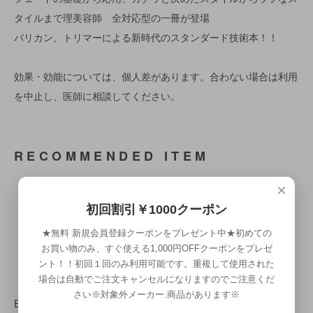
タイルまで理美容師 全対応型の一冊が登場
バリカン、トリマーによる新時代のスタンダード技術本！！
効果・効能については、個人差があります。合わない場合は利用
を中止し、医師に相談してください。
RECOMMENDED ITEM
×
初回割引￥1000クーポン
★無料 新規会員登録クーポンをプレゼント中★初めての
お買い物のみ、すぐ使える1,000円OFFクーポンをプレゼ
ント！！初回１回のみ利用可能です。重複して使用された
場合は自動でご注文キャンセルになりますのでご注意くだ
【NEW】 THE FAD
pompadour& THE D
さい※対象外メーカー.商品があります※
E (本)
UCKTAIL / PHOTO