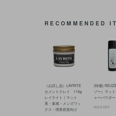
RECOMMENDED I
（お試し品）LAYRITE
(特価) REUZ
セメントクレイ 115g
ゾー）マット
レイライト｜マット
ャーパウダー 
系・束感・メンズワッ
SOLD OUT
クス・理美容室向け