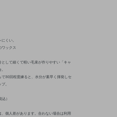
レにくい。
のワックス
分として細くて軽い毛束が作りやすい「キャ
合。
らで30回程度練ると、水分が素早く揮発しセ
ップ。
（税込）
は、個人差があります。合わない場合は利用