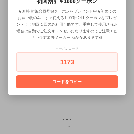
初回割引￥1000クーポン
日
月
火
水
木
金
土
1
★無料 新規会員登録クーポンをプレゼント中★初めての
お買い物のみ、すぐ使える1,000円OFFクーポンをプレゼ
2
3
4
5
6
7
8
ント！！初回１回のみ利用可能です。重複して使用された
9
10
11
12
13
14
15
場合は自動でご注文キャンセルになりますのでご注意くだ
さい※対象外メーカー.商品があります※
16
17
18
19
20
21
22
23
24
25
26
27
28
29
クーポンコード
30
31
1173
コードをコピー