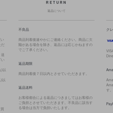
RETURN
返品について
不良品
ク
買い
商品到着後速やかにご連絡ください。商品に欠
ただ
陥がある場合を除き、返品には応じかねますの
でご了承ください。
VIS
・送
Di
ざい
返品期限
込)以
Ama
商品到着後７日以内とさせていただきます。
込)以
Am
Am
返品送料
す
お客様都合による返品につきましてはお客様の
ご負担とさせていただきます。不良品に該当す
Pa
る場合は当方で負担いたします。
お買