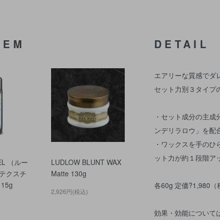
TEM
DETAIL
エアリーな質感でダ
セット力別３タイプ
・セット成分の主成
ンデリラロウ」を配
・ワックスを手のひ
ット力が約１段階ア
EL （ルー
LUDLOW BLUNT WAX
テクスチ
Matte 130g
15g
各60g 定価?1,980
2,926円(税込)
効果・効能について