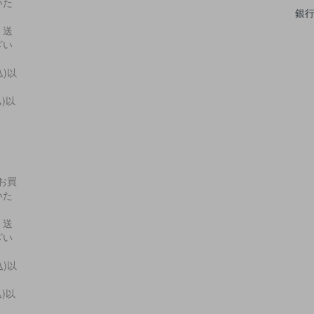
いた
銀
・送
ざい
込)以
込)以
上お買
いた
・送
ざい
込)以
込)以