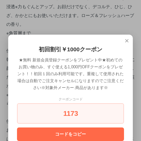
浸透※力もぐんとアップ。お顔だけでなく、デコルテ、ひじ、ひ
ざ、かかとにもお使いいただけます。ローズ＆フレッシュハーブ
の香り。
※角質層まで
×
初回割引￥1000クーポン
使用方法
乾いた手に3～5プッシュとり、ゴワつきの気になる部分を中心に
★無料 新規会員登録クーポンをプレゼント中★初めての
お買い物のみ、すぐ使える1,000円OFFクーポンをプレゼ
顔全体をやさしくなでるようにマッサージします。ポロポロとし
ント！！初回１回のみ利用可能です。重複して使用された
たのもが出始めたら10秒ほど続け、洗い流します。その後、化粧
場合は自動でご注文キャンセルになりますのでご注意くだ
水などで普段のお手入れをしてください。
さい※対象外メーカー.商品があります※
※洗顔後にお使いになる場合は、お肌の水分をよく拭き取ってか
クーポンコード
らご使用ください。
1173
使用上等の注意事項
お肌に異常が生じていないかよく注意してご使用ください。傷、
コードをコピー
はれもの、湿疹等異常のある部位にはご使用にならないでくださ