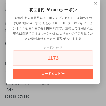
×
温度設定：
初回割引￥1000クーポン
なし
充電時間：
★無料 新規会員登録クーポンをプレゼント中★初めての
180分
お買い物のみ、すぐ使える1,000円OFFクーポンをプレゼ
ント！！初回１回のみ利用可能です。重複して使用された
使用時間：
場合は自動でご注文キャンセルになりますのでご注意くだ
240分
さい※対象外メーカー.商品があります※
材 質：
クーポンコード
PP、PC、ステンレス（下刃）、チタンコーティングセラミック
（上刃）
1173
付属品：
アタッチメント10種(1.5/3/4.5/6/10/13/16/19/22/25mm）
コードをコピー
ブレード調整ツール、ドライバー、オイル、掃除ブラシ
オプション：ブレード（替刃)
JAN：
6935481371360