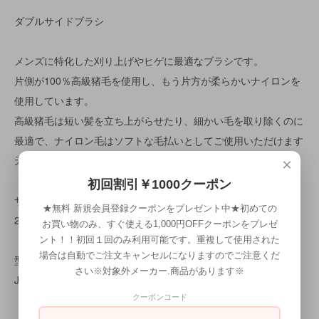
ダブルサイドブラシ
メンズに特化した刈り上げやヒゲに最適なブラシです。
片側が100％高級猪毛を使用し、もう片方が柔らかいナイロンを
使用しています。
高級猪毛は短い髪を立ち上がらせたり、細かい毛を取り除くのに
最適で、ナイロン毛はソフトな毛払いとしてご使用いただけます
天然木のハンドルは使い心地を追求した形状に仕上げています。
×
初回割引￥1000クーポン
サイズ
★無料 新規会員登録クーポンをプレゼント中★初めての
205×50×33mm
お買い物のみ、すぐ使える1,000円OFFクーポンをプレゼ
ント！！初回１回のみ利用可能です。重複して使用された
場合は自動でご注文キャンセルになりますのでご注意くだ
型番
さい※対象外メーカー.商品があります※
JRL-BR2
クーポンコード