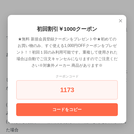
×
【使用上の注意】
・ご使用時、白い粉が付着することがございますが、商品の不良
初回割引￥1000クーポン
ではございません。念入りに乳化させてご使用ください。
★無料 新規会員登録クーポンをプレゼント中★初めての
・お肌に異常が生じていないかよく注意して使用してください。
お買い物のみ、すぐ使える1,000円OFFクーポンをプレゼ
ント！！初回１回のみ利用可能です。重複して使用された
お肌に合わないときはご使用をおやめください。
場合は自動でご注文キャンセルになりますのでご注意くだ
・傷や湿疹等、異常のある部位には使用しないでください。
さい※対象外メーカー.商品があります※
・本品がお肌に合わないとき即ち次のような場合には使用を中止
クーポンコード
してください。そのまま使用を続けますと症状を悪化させること
がありますので、皮膚科専門医へのご相談をお勧めします。
1173
(１)使用中、赤味、はれ、かゆみ、刺激、色抜け(白斑等)や黒ず
コードをコピー
み等の異常が現れた場合
(２)使用したお肌に直射日光があたって上記のような異常が現れ
た場合