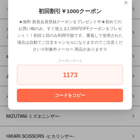
×
イクシオンカラー オーガニック
初回割引￥1000クーポン
★無料 新規会員登録クーポンをプレゼント中★初めての
オーガニックノート・プレミアムハーデン │DRESSPOINT-ドレ
お買い物のみ、すぐ使える1,000円OFFクーポンをプレゼ
スポイント-
ント！！初回１回のみ利用可能です。重複して使用された
場合は自動でご注文キャンセルになりますのでご注意くだ
さい※対象外メーカー.商品があります※
and B‐アンドビー‐
クーポンコード
1173
J R L バリカン＆トリマー
コードをコピー
パナソニック
MIZUTANI-ミズタニシザー-
HIKARI SCISSORS -ヒカリシザー-